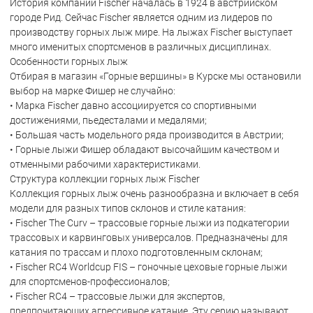
История компании Fischer началась в 1924 в австрийском
городе Рид. Сейчас Fischer является одним из лидеров по
производству горных лыж мире. На лыжах Fischer выступает
много именитых спортсменов в различных дисциплинах.
Особенности горных лыж
Отбирая в магазин «Горные вершины» в Курске мы остановили
выбор на марке Фишер не случайно:
• Марка Fischer давно ассоциируется со спортивными
достижениями, пьедесталами и медалями;
• Большая часть модельного ряда производится в Австрии;
• Горные лыжи Фишер обладают высочайшим качеством и
отменными рабочими характеристиками.
Структура коллекции горных лыж Fischer
Коллекция горных лыж очень разнообразна и включает в себя
модели для разных типов склонов и стиле катания:
• Fischer The Curv – трассовые горные лыжи из подкатегории
трассовых и карвинговых универсалов. Предназначены для
катания по трассам и плохо подготовленным склонам;
• Fischer RC4 Worldcup FIS – гоночные цеховые горные лыжи
для спортсменов-профессионалов;
• Fischer RC4 – трассовые лыжи для экспертов,
предпочитающих агрессивное катание. Эту серию называют