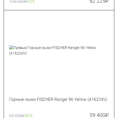
82 225
₽
126 500
₽
35%
Горные лыжи FISCHER Ranger 96 Yellow (A16224V)
59 400
₽
99 000
₽
40%