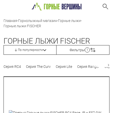
Главная
-
Горнолыжный магазин
-
Горные лыжи
-
Горные лыжи FISCHER
ГОРНЫЕ ЛЫЖИ FISCHER
Фильтры
По популярности
1
Серия RC4
Серия The Curv
Серия Lite
Серия Ranger
Серия