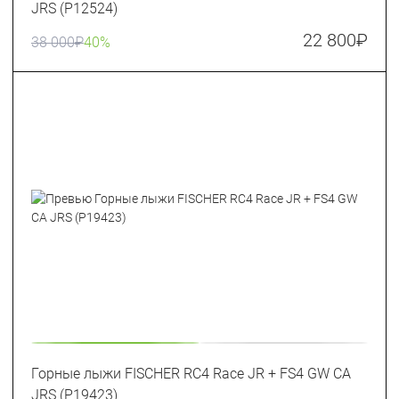
JRS (P12524)
22 800
₽
38 000
₽
40%
Горные лыжи FISCHER RC4 Race JR + FS4 GW CA
JRS (P19423)