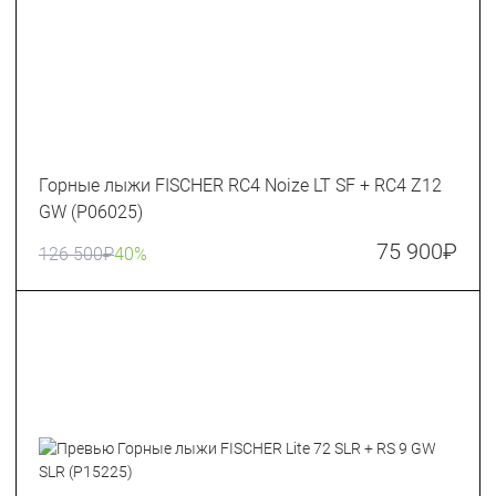
Горные лыжи FISCHER RC4 Noize LT SF + RC4 Z12
GW (P06025)
75 900
₽
126 500
₽
40%