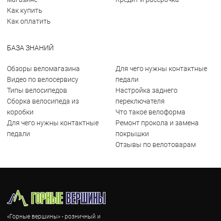
Как купить
Как оплатить
БАЗА ЗНАНИЙ
Обзоры веломагазина
Для чего нужны контактные
Видео по велосервису
педали
Типы велосипедов
Настройка заднего
Сборка велосипеда из
переключателя
коробки
Что такое велоформа
Для чего нужны контактные
Ремонт прокола и замена
педали
покрышки
Отзывы по велотоварам
«Горные вершины» - розничный и