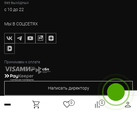
без выходных
с 10 до 22
МЫ В СОЦСЕТЯХ
Принимаем к оплате
Написать директору
Бесплатный звонок
0
0
2012-2026, © Горные Вершины
Max
Telegram