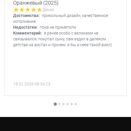
Оранжевый (2025)
Денис
Достоинства:
прикольный дизайн, качественное
исполнение.
Недостатки:
пока не приметили
Комментарий:
я ранее особо с великами не
связывался, покупал сыну, сам ездил в далеком
детстве на аистах и прочем. я бы и себе такой взял)
18.02.2026 09:54:23